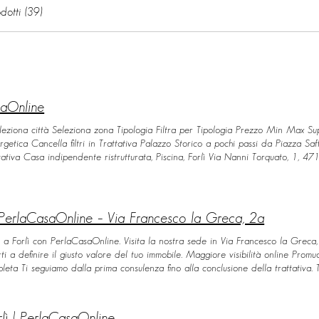
dotti (39)
saOnline
 Seleziona città Seleziona zona Tipologia Filtra per Tipologia Prezzo Min Max S
etica Cancella filtri in Trattativa Palazzo Storico a pochi passi da Piazza Saf
tiva Casa indipendente ristrutturata, Piscina, Forlì Via Nanni Torquato, 1, 4
ta - San Varano Forlì Via Plutarco, 21, 47121 Forlì FC, Italia 5 locali 2 145
ia dei Caduti del 66, 47121 Forlì FC, Italia 5 locali 2 211 € 500000 Details 
121 Forlì FC, Italia 7 locali 3 243.8 € 500000 Details Meldola Porzione di 
0 Details Casa Indipendente con Garage Corte e Terrazzo – Forlì P.le Guido d
| PerlaCasaOnline – Via Francesco la Greca, 2a
 2 Matrimoniali, 2 Bagni e Terrazzi Loggiati Via Veclezio, 36, 47121 Forlì FC
asse A4 Via Veclezio, 36, 47121 Forlì FC, Italia 2 locali 1 91 € 500000 Deta
ta a Forlì con PerlaCasaOnline. Visita la nostra sede in Via Francesco la Grec
ti a definire il giusto valore del tuo immobile. Maggiore visibilità online Promu
mpleta Ti seguiamo dalla prima consulenza fino alla conclusione della trattativa
costruisce con i fatti Scopri le storie di chi ha già venduto, acquistato o ristru
e possiamo aiutarti? VENDI CASA Vuoi conoscere il valore del tuo immobile 
a la soluzione più adatta alle tue esigenze. TROVA CASA Immobili in evidenza Le
rlì | PerlaCasaOnline