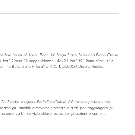
uperficie Locali N° Locali Bagni N° Bagni Piano Seleziona Piano Classe
fi, Forlì Corso Giuseppe Mazzini, 47121 Forlì FC, Italia oltre 10 3
7121 Forlì FC, Italia 9 locali 3 430 € 500000 Details Ampio
.5 € 500000 Details in Trattativa Villetta Angolare di Nuova
in Trattativa Porzione di Villa in Classe Energetica A1,
Casa con Terreno Edificabile Via IV Novembre, 47014 Meldola FC,
a Montefeltro, 13, 47121 Forlì FC, Italia 7 locali 1 159.4 €
, Italia 3 locali 2 133.58 € 500000 Details Bilocale Nuovo con
ils First Prev 1 Pagina 1 Next Last
a, 2a. Perché scegliere PerlaCasaOnline Valutazione professionale
oviamo gli immobili attraverso strategie digitali per raggiungere più
. Trasparenza Un servizio chiaro, senza complicazioni e con un
tturato casa con noi. Oltre 10 anni di professionalità raccontati dalle
e trovare il miglior acquirente? VALUTAZIONE GRATUITA TROVA CASA
 migliori opportunità immobiliari disponibili Filtra per Tipologia