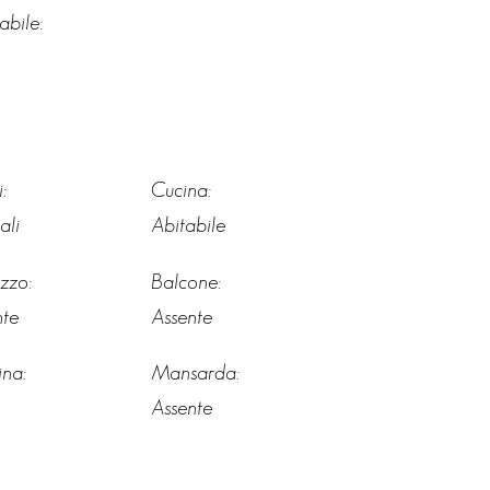
abile:
:
Cucina:
ali
Abitabile
zzo:
Balcone:
nte
Assente
ina:
Mansarda:
Assente