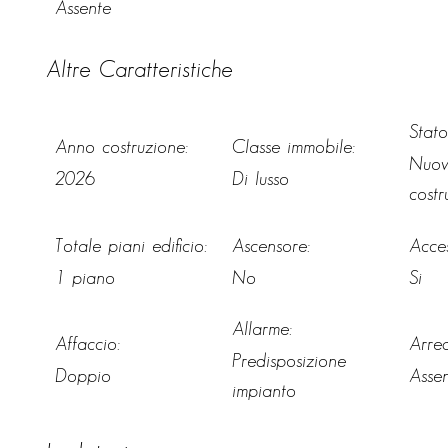
Assente
Altre Caratteristiche
Stato
Anno costruzione:
Classe immobile:
Nuov
2026
Di lusso
costr
Totale piani edificio:
Ascensore:
Acces
1 piano
No
Si
Allarme:
Affaccio:
Arre
Predisposizione
Doppio
Asse
impianto