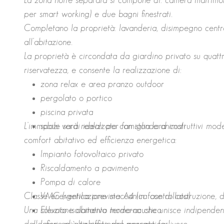
La zona notte separata si compone di: camera matrimon
per smart working) e due bagni finestrati.
Completano la proprietà: lavanderia, disimpegno cent
all’abitazione.
La proprietà è circondata da giardino privato su quattro 
riservatezza, e consente la realizzazione di:
zona relax e area pranzo outdoor
pergolato o portico
piscina privata
L’immobile sarà realizzato con standard costruttivi mode
spazi verdi ideali per famiglia e animali
comfort abitativo ed efficienza energetica:
Impianto fotovoltaico privato
Riscaldamento a pavimento
Pompa di calore
Classe energetica prevista A4 (in fase di costruzione, 
VMC (ventilazione meccanica controllata)
Una soluzione abitativa moderna che unisce indipendenza,
Elevato isolamento termo-acustico