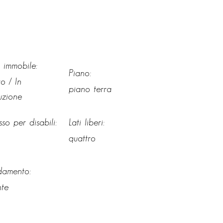
 immobile:
Piano:
o / In
piano terra
uzione
so per disabili:
Lati liberi:
quattro
damento:
nte