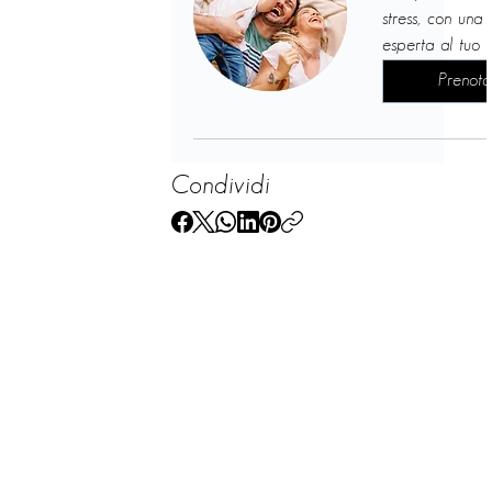
stress, con una
esperta al tuo f
Prenota
Condividi