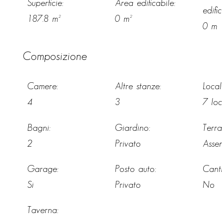
Superficie:
Area edificabile:
edific
187.8 m²
0 m²
0 m
Composizione
Camere:
Altre stanze:
Locali
4
3
7 loc
Bagni:
Giardino:
Terra
2
Privato
Asse
Garage:
Posto auto:
Cant
Si
Privato
No
Taverna: