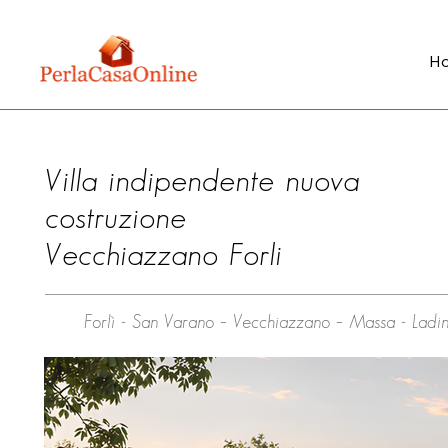
H
Villa indipendente nuova
costruzione
Vecchiazzano Forli
Forlì - San Varano – Vecchiazzano – Massa - Ladi