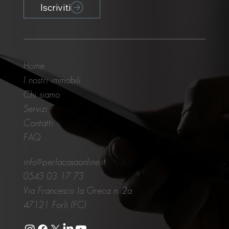
Iscriviti
Home
I nostri immobili
Chi siamo
Servizi
Contatti
FAQ
info@perlacasaonline.it
0543 03 17 73
Via Francesco la Greca n. 2a
47121 Forlì (FC)