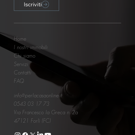
Iscriviti
Home
I nostri immobili
Chi siamo
Servizi
Contatti
FAQ
info@perlacasaonline.it
0543 03 17 73
Via Francesco la Greca n. 2a
47121 Forlì (FC)