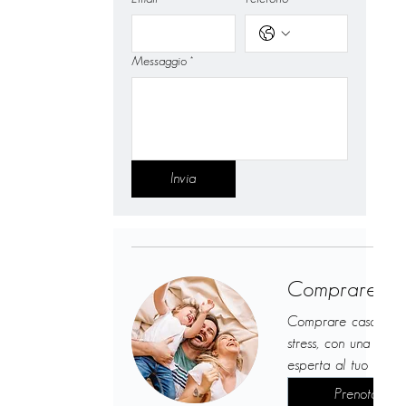
Messaggio
*
Invia
Comprare ca
Comprare casa sen
stress, con una guid
esperta al tuo fianc
Prenota