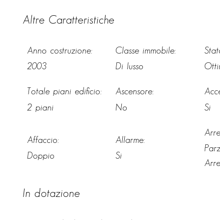
Altre Caratteristiche
Anno costruzione:
Classe immobile:
Stat
2003
Di lusso
Otti
Totale piani edificio:
Ascensore:
Acce
2 piani
No
Si
Arr
Affaccio:
Allarme:
Parz
Doppio
Si
Arr
In dotazione