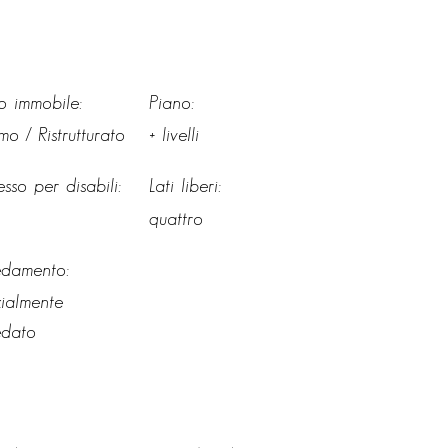
o immobile:
Piano:
mo / Ristrutturato
+ livelli
sso per disabili:
Lati liberi:
quattro
edamento:
ialmente
edato