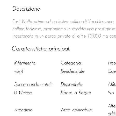
Descrizione
Forlì Nelle prime ed esclusive colline di Vecchiazzano
collina forlivese, proponiamo in vendita una prestigiosa
incastonata in un parco privato di oltre 10.000 mq con 
l’architettura d’avanguardia e il comfort della vita collin
Caratteristiche principali
cuore della villa si sviluppa prevalentemente al piano t
esaltare la luce naturale. La zona living, ampia e raffi
Riferimento:
Categoria:
Tipo
cucina open space si apre su un iconico giardino d’inver
vbr4
Residenziale
Case
funge da salotto scenografico in ogni stagione, annulland
vegetazione esterna. Pochi gradini conducono a un ult
Spese condominiali:
Disponibile:
Affi
vetrate, ideale per accogliere un ufficio direzionale, u
0 €/mese
Libero a Rogito
No
notte, al piano superiore, è un santuario di relax: tre 
cui spicca la suite padronale servita da cabina armad
Alt
vasca idromassaggio. Ogni materiale scelto — dai marmi
Superficie:
Area edificabile:
edif
racconta una storia di qualità e cura artigianale, come