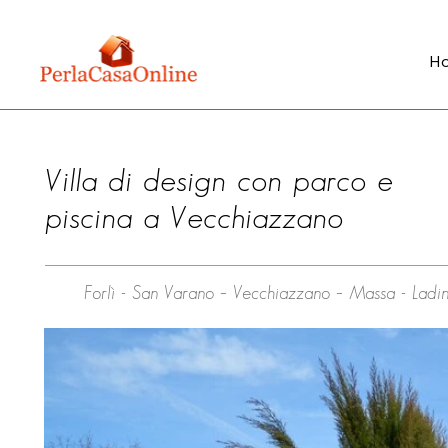
H
Villa di design con parco e
piscina a Vecchiazzano
Forlì - San Varano – Vecchiazzano – Massa - Ladi