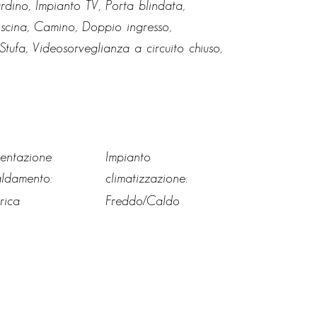
rdino, Impianto TV, Porta blindata,
iscina, Camino, Doppio ingresso,
Stufa, Videosorveglianza a circuito chiuso,
mentazione
Impianto
aldamento:
climatizzazione:
trica
Freddo/Caldo