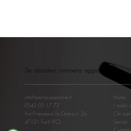
Se desideri rimanere aggiornato
info@perlacasaonline.it
Home
0543 03 17 73
I nostri 
Via Francesco la Greca n. 2a
Chi sia
47121 Forlì (FC)
Servizi
Contatti