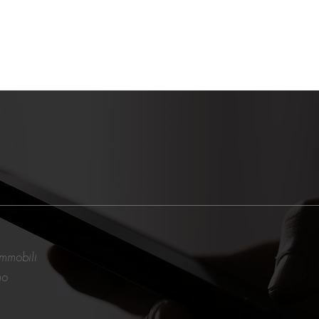
immobili
mo