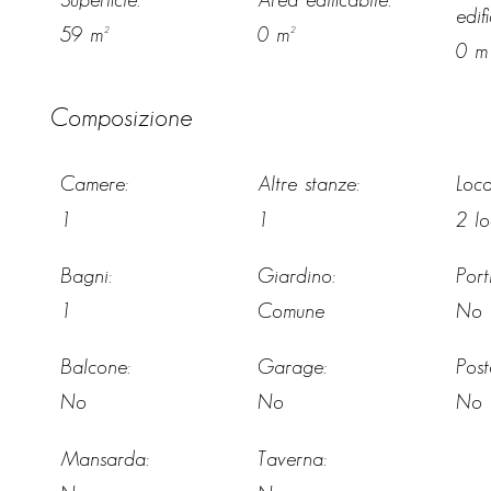
Superficie:
Area edificabile:
edif
59 m²
0 m²
0 m
Composizione
Camere:
Altre stanze:
Loca
1
1
2 lo
Bagni:
Giardino:
Port
1
Comune
No
Balcone:
Garage:
Post
No
No
No
Mansarda:
Taverna: