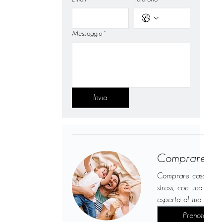
Messaggio
*
Invia
Comprare ca
Comprare casa sen
stress, con una guid
esperta al tuo fianc
Prenota