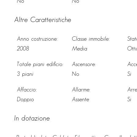
No
No
Altre Caratteristiche
Anno costruzione:
Classe immobile:
Stat
2008
Media
Otti
Totale piani edificio:
Ascensore:
Acce
3 piani
No
Si
Affaccio:
Allarme:
Arr
Doppio
Assente
Si
In dotazione