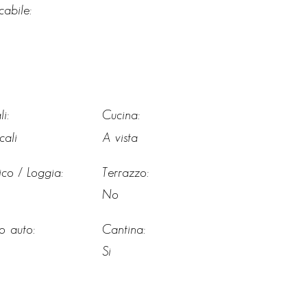
icabile:
li:
Cucina:
cali
A vista
ico / Loggia:
Terrazzo:
No
o auto:
Cantina:
Si