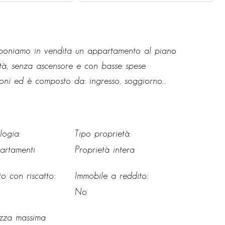
poniamo in vendita un appartamento al piano
nità, senza ascensore e con basse spese
zioni ed è composto da: ingresso, soggiorno
a alla corte comune esterna, bagno finestrato,
ipostiglio. Al piano terra è inoltre presente
rti comuni dell’edificio. L’appartamento è ben
logia:
Tipo proprietà:
damento attualmente presente. Una soluzione
artamenti
Proprietà intera
ionale, curato e in posizione strategica nel
tto con riscatto:
Immobile a reddito:
No
ezza massima