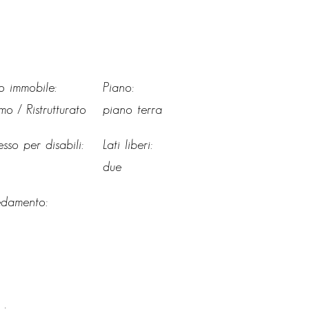
o immobile:
Piano:
mo / Ristrutturato
piano terra
sso per disabili:
Lati liberi:
due
edamento: