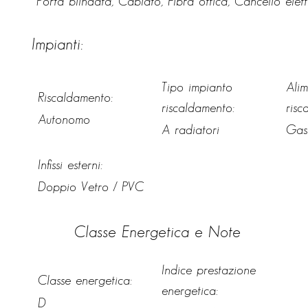
Porta blindata, Cablato, Fibra ottica, Cancello elett
Impianti:
Tipo impianto
Ali
Riscaldamento:
riscaldamento:
risc
Autonomo
A radiatori
Gas
Infissi esterni:
Doppio Vetro / PVC
Classe Energetica e Note
Indice prestazione
Classe energetica:
energetica:
D