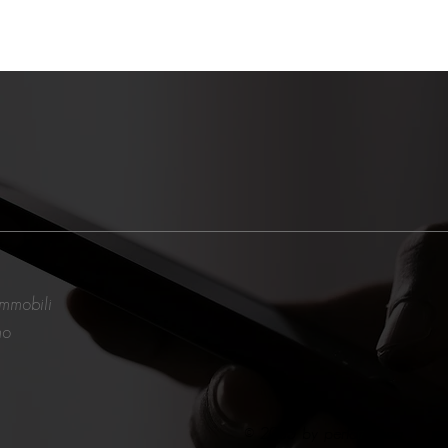
immobili
mo
© 2035 by perlamiseria