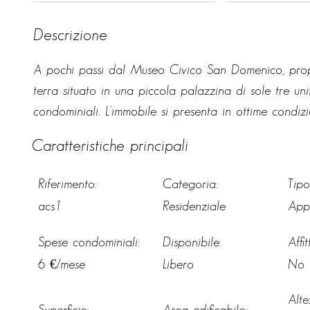
Descrizione
A pochi passi dal Museo Civico San Domenico, pro
terra situato in una piccola palazzina di sole tre u
condominiali. L’immobile si presenta in ottime condi
con cucina a vista e ampia porta finestra che colleg
Caratteristiche principali
disimpegno, spaziosa camera matrimoniale e comodo r
un locale ripostiglio/lavanderia di proprietà e le pa
Riferimento:
Categoria:
Tipo
mantenuto e viene venduto completo di tutto l’arre
acs1
Residenziale
App
ideale per chi desidera investire in un immobile funz
cuore del centro storico di Forlì.
Spese condominiali:
Disponibile:
Affi
6 €/mese
Libero
No
Alt