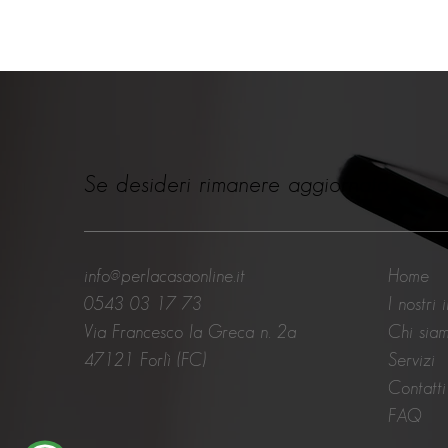
Se desideri rimanere aggiornato
info@perlacasaonline.it
Home
0543 03 17 73
I nostri 
Via Francesco la Greca n. 2a
Chi sia
47121 Forlì (FC)
Servizi
Contatti
FAQ