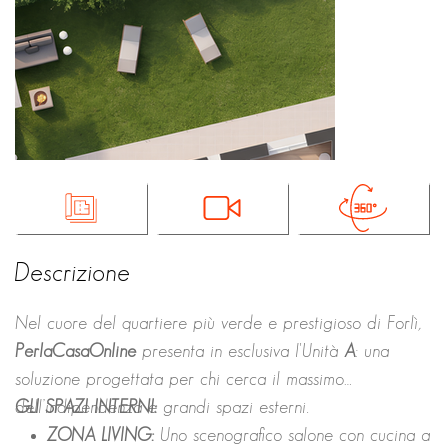
Descrizione
Nel cuore del quartiere più verde e prestigioso di Forlì,
PerlaCasaOnline
presenta in esclusiva l'Unità
A
: una
soluzione progettata per chi cerca il massimo
dell’indipendenza e grandi spazi esterni.
GLI SPAZI INTERNI:
ZONA LIVING:
Uno scenografico salone con cucina a