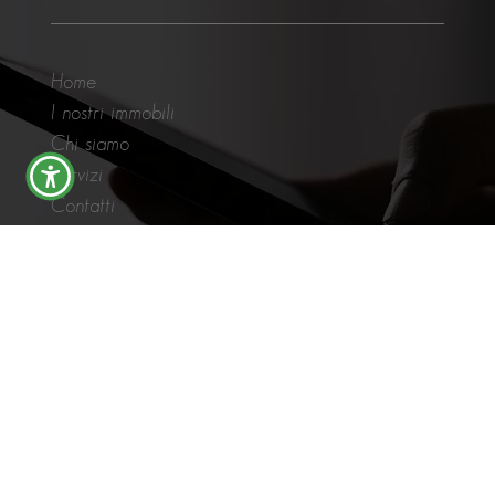
Home
I nostri immobili
Chi siamo
Servizi
Contatti
FAQ
info@perlacasaonline.it
0543 03 17 73
Via Francesco la Greca n. 2a
47121 Forlì (FC)