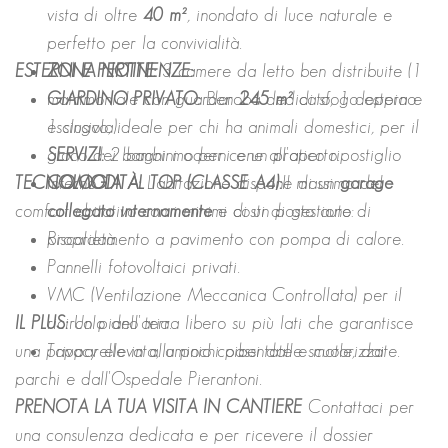
vista di oltre
40 m²
, inondato di luce naturale e
perfetto per la convivialità.
ESTERNI E PERTINENZE:
ZONA NOTTE:
3 camere da letto ben distribuite (1
matrimoniale con guardaroba dedicato, 1 doppia e
GIARDINO PRIVATO:
Ben
245 m²
di sfogo esterno
1 singola).
esclusivo, ideale per chi ha animali domestici, per il
SERVIZI:
gioco dei bambini o per cene all'aperto.
2 bagni moderni e un pratico ripostiglio
TECNOLOGIA AL TOP (CLASSE A4):
interno.
COMODITÀ:
L'abitazione dispone di un
Il massimo del
garage
comfort abitativo con i minimi costi di gestione:
collegato internamente
e di un posto auto di
proprietà.
Riscaldamento a pavimento con pompa di calore.
Pannelli fotovoltaici privati.
VMC (Ventilazione Meccanica Controllata) per il
IL PLUS:
ricircolo dell'aria.
Un piano terra libero su più lati che garantisce
una privacy elevata, a pochi passi dalle scuole, dai
Tapparelle in alluminio coibentate e motorizzate.
parchi e dall'Ospedale Pierantoni.
PRENOTA LA TUA VISITA IN CANTIERE
Contattaci per
una consulenza dedicata e per ricevere il dossier